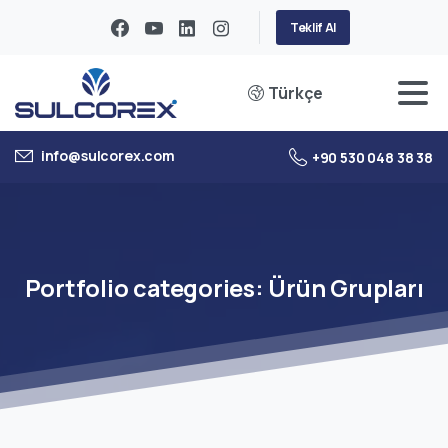
Teklif Al
Türkçe
info@sulcorex.com
+90 530 048 38 38
Portfolio
categories:
Ürün
Grupları