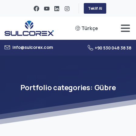
Teklif Al
Türkçe
info@sulcorex.com
+90 530 048 38 38
Portfolio
categories:
Gübre