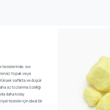
 tesislerinde, sıvı
düzensiz topak veya
 Yüksek saflıkta ve düşük
aha az tozlanma özelliği
nda daha kolay
iyel tesisler için ideal bir