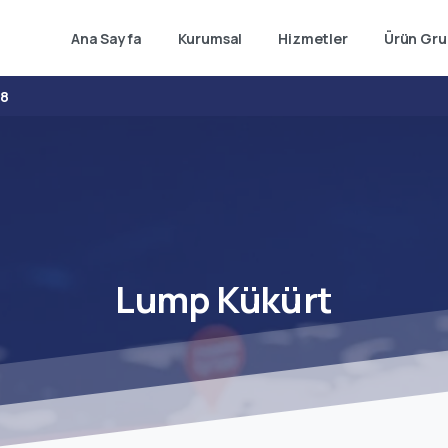
Ana Sayfa
Kurumsal
Hizmetler
Ürün Gru
38
Lump
Kükürt