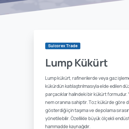
Sulcorex Trade
Lump
Kükürt
Lump kükürt, rafinerilerde veya gaz işleme
kükürdün katılaştırılmasıyla elde edilen 
parçacıklar halindeki bir kükürt formudur.
nem oranına sahiptir. Toz kükürde göre d
gösterdiği için taşıma ve depolama sırası
yönetilebilir. Özellikle büyük ölçekli endüstr
hammadde kaynağıdır.