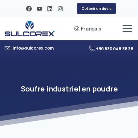
Obtenir un devis
Français
info@sulcorex.com
+90 530 048 38 38
Soufre
industriel
en
poudre